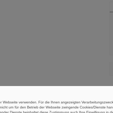
ieser Webseite verwenden. Für die Ihnen angezeigten Verarbeitungszw
nicht um für den Betrieb der Webseite zwingende Cookies/Dienste hande
echender Dienste beinhaltet diese Zustimmung auch Ihre Einwilligung i