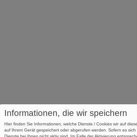
Informationen, die wir speichern
In der Region - für die Region
Hier finden Sie Informationen, welche Dienste / Cookies wir auf d
auf Ihrem Gerät gespeichert oder abgerufen werden. Sofern es sich 
Dienste bei Ihnen nicht aktiv sind. Im Falle der Aktivierung entspr